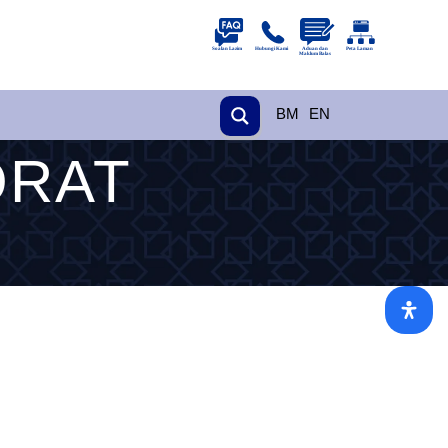
BM
EN
ORAT