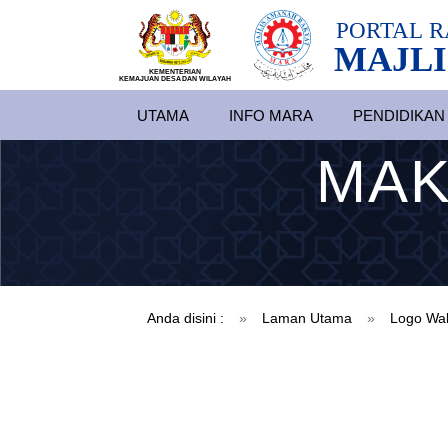
PORTAL
R
MAJLI
KEMENTERIAN
KEMAJUAN DESA
D
AN WILA
YAH
UTAMA
INFO MARA
PENDIDIKAN
MAK
Anda disini :
»
Laman Utama
»
Logo Wa