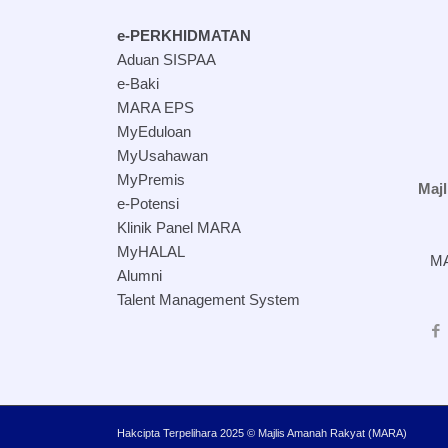
e-PERKHIDMATAN
Aduan SISPAA
e-Baki
MARA EPS
MyEduloan
MyUsahawan
MyPremis
Maj
e-Potensi
Klinik Panel MARA
MyHALAL
MA
Alumni
Talent Management System
Hakcipta Terpelihara 2025 © Majlis Amanah Rakyat (MARA)