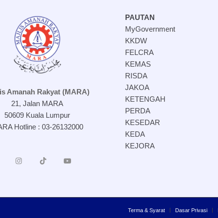
PAUTAN
MyGovernment
KKDW
FELCRA
KEMAS
RISDA
JAKOA
lis Amanah Rakyat (MARA)
KETENGAH
21, Jalan MARA
PERDA
50609 Kuala Lumpur
KESEDAR
RA Hotline : 03-26132000
KEDA
KEJORA
Terma & Syarat
Dasar Privasi