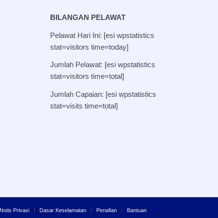
BILANGAN PELAWAT
Pelawat Hari Ini: [esi wpstatistics
stat=visitors time=today]
Jumlah Pelawat: [esi wpstatistics
stat=visitors time=total]
Jumlah Capaian: [esi wpstatistics
stat=visits time=total]
Notis Privasi
Dasar Keselamatan
Penafian
Bantuan