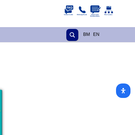
BM
EN