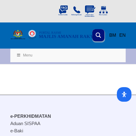
PORTAL
RASMI
BM
EN
MAJLIS AMANAH RAKYAT
KEMENTERIAN
KEMAJUAN DESA
D
AN WILA
YAH
Menu
e-PERKHIDMATAN
Aduan SISPAA
e-Baki