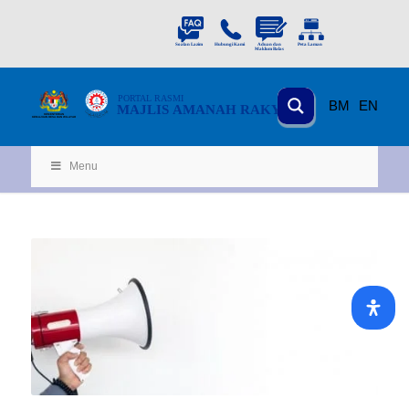
PORTAL
RASMI
BM
EN
MAJLIS AMANAH RAKYAT
KEMENTERIAN
KEMAJUAN DESA
D
AN WILA
YAH
Menu