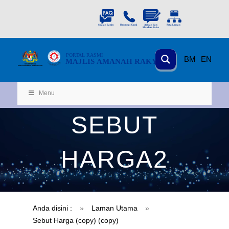
PORTAL
RASMI
BM
EN
MAJLIS AMANAH RAKYAT
KEMENTERIAN
KEMAJUAN DESA
D
AN WILA
YAH
Menu
SEBUT
HARGA2
Anda disini :
»
Laman Utama
»
Sebut Harga (copy) (copy)