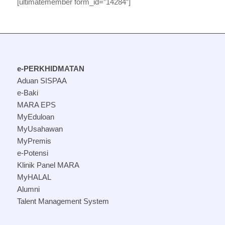
[ultimatemember form_id=”14284″]
e-PERKHIDMATAN
Aduan SISPAA
e-Baki
MARA EPS
MyEduloan
MyUsahawan
MyPremis
e-Potensi
Klinik Panel MARA
MyHALAL
Alumni
Talent Management System