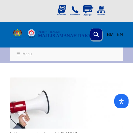
PORTAL
RASMI
BM
EN
MAJLIS AMANAH RAKYAT
KEMENTERIAN
KEMAJUAN DESA
D
AN WILA
YAH
Menu