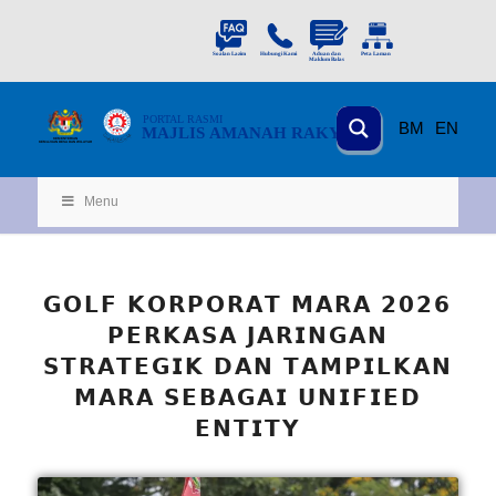
PORTAL
RASMI
BM
EN
MAJLIS AMANAH RAKYAT
KEMENTERIAN
KEMAJUAN DESA
D
AN WILA
YAH
Menu
𝗚𝗢𝗟𝗙 𝗞𝗢𝗥𝗣𝗢𝗥𝗔𝗧 𝗠𝗔𝗥𝗔 𝟮𝟬𝟮𝟲
𝗣𝗘𝗥𝗞𝗔𝗦𝗔 𝗝𝗔𝗥𝗜𝗡𝗚𝗔𝗡
𝗦𝗧𝗥𝗔𝗧𝗘𝗚𝗜𝗞 𝗗𝗔𝗡 𝗧𝗔𝗠𝗣𝗜𝗟𝗞𝗔𝗡
𝗠𝗔𝗥𝗔 𝗦𝗘𝗕𝗔𝗚𝗔𝗜 𝗨𝗡𝗜𝗙𝗜𝗘𝗗
𝗘𝗡𝗧𝗜𝗧𝗬