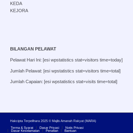
KEDA
KEJORA
BILANGAN PELAWAT
Pelawat Hari Ini: [esi wpstatistics stat=visitors time=today]
Jumlah Pelawat: [esi wpstatistics stat=visitors time=total]
Jumlah Capaian: [esi wpstatistics stat=visits time=total]
Hakcipta Terpelihara 2025 © Majlis Amanah Rakyat (MARA)
Terma & Syarat
Dasar Privasi
Notis Privasi
Dasar Keselamatan
Penafian
Bantuan