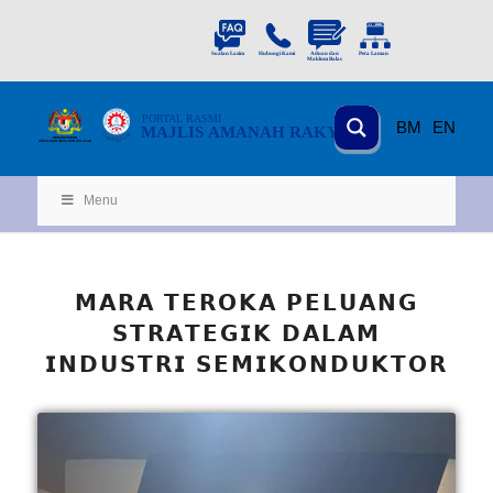
PORTAL
RASMI
BM
EN
MAJLIS AMANAH RAKYAT
KEMENTERIAN
KEMAJUAN DESA
D
AN WILA
YAH
Menu
𝗠𝗔𝗥𝗔 𝗧𝗘𝗥𝗢𝗞𝗔 𝗣𝗘𝗟𝗨𝗔𝗡𝗚
𝗦𝗧𝗥𝗔𝗧𝗘𝗚𝗜𝗞 𝗗𝗔𝗟𝗔𝗠
𝗜𝗡𝗗𝗨𝗦𝗧𝗥𝗜 𝗦𝗘𝗠𝗜𝗞𝗢𝗡𝗗𝗨𝗞𝗧𝗢𝗥