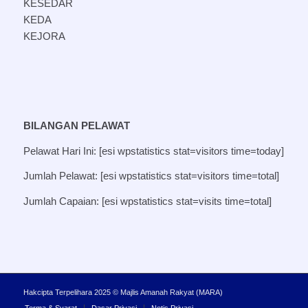
KESEDAR
KEDA
KEJORA
BILANGAN PELAWAT
Pelawat Hari Ini: [esi wpstatistics stat=visitors time=today]
Jumlah Pelawat: [esi wpstatistics stat=visitors time=total]
Jumlah Capaian: [esi wpstatistics stat=visits time=total]
Hakcipta Terpelihara 2025 © Majlis Amanah Rakyat (MARA)
Terma & Syarat
Dasar Privasi
Notis Privasi