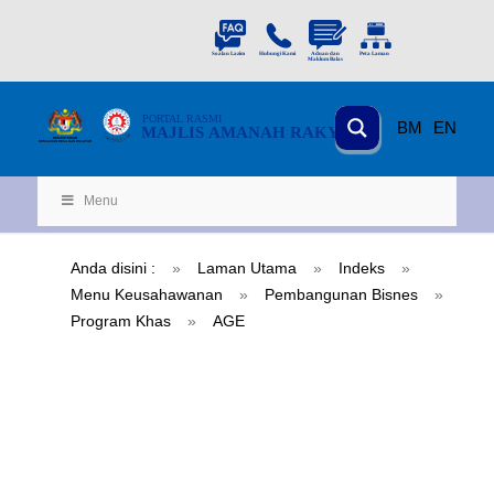
PORTAL
RASMI
BM
EN
MAJLIS AMANAH RAKYAT
KEMENTERIAN
KEMAJUAN DESA
D
AN WILA
YAH
Menu
Anda disini :
»
Laman Utama
»
Indeks
»
Menu Keusahawanan
»
Pembangunan Bisnes
»
Program Khas
»
AGE