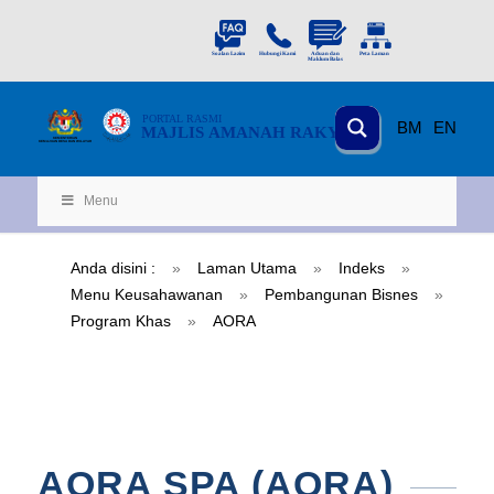
PORTAL
RASMI
BM
EN
MAJLIS AMANAH RAKYAT
KEMENTERIAN
KEMAJUAN DESA
D
AN WILA
YAH
Menu
Anda disini :
»
Laman Utama
»
Indeks
»
Menu Keusahawanan
»
Pembangunan Bisnes
»
Program Khas
»
AORA
AORA SPA (AORA)