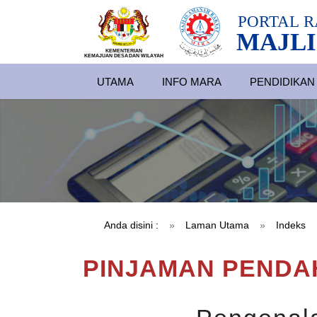
PORTAL
R
MAJLI
KEMENTERIAN
KEMAJUAN DESA
D
AN WILA
YAH
UTAMA
INFO MARA
PENDIDIKAN
Anda disini :
»
Laman Utama
»
Indeks
PINJAMAN PENDA