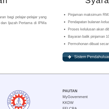
an
Syar
Pinjaman maksimum RM2
n bagi pelajar-pelajar yang
Pendapatan bulanan kelu
 dan Ijazah Pertama di IPMa
Proses kelulusan akan di
Bayaran balik pinjaman 
Permohonan dibuat secara 
Sistem Pendahulua
PAUTAN
MyGovernment
KKDW
FELCRA