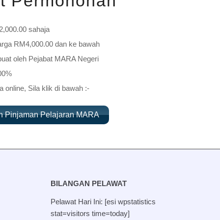
at Permohonan
,000.00 sahaja
arga RM4,000.00 dan ke bawah
buat oleh Pejabat MARA Negeri
100%
online, Sila klik di bawah :-
n Pinjaman Pelajaran MARA
BILANGAN PELAWAT
Pelawat Hari Ini: [esi wpstatistics
stat=visitors time=today]