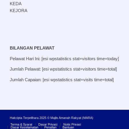
KEDA
KEJORA
BILANGAN PELAWAT
Pelawat Hari Ini: [esi wpstatistics stat=visitors time=today]
Jumlah Pelawat: [esi wpstatistics stat=visitors time=total]
Jumlah Capaian: [esi wpstatistics stat=visits time=total]
Hakcipta Terpelihara 2025 © Majlis Amanah Rakyat (MARA)
Terma & Syarat
Dasar Privasi
Notis Privasi
Dasar Keselamatan
Penafian
Bantuan