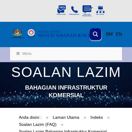
PORTAL
RASMI
BM
EN
MAJLIS AMANAH RAKYAT
KEMENTERIAN
KEMAJUAN DESA
D
AN WILA
YAH
Menu
SOALAN LAZIM
BAHAGIAN INFRASTRUKTUR
KOMERSIAL
Anda disini :
»
Laman Utama
»
Indeks
»
Soalan Lazim (FAQ)
»
Soalan Lazim Bahagian Infrastruktur Komersial