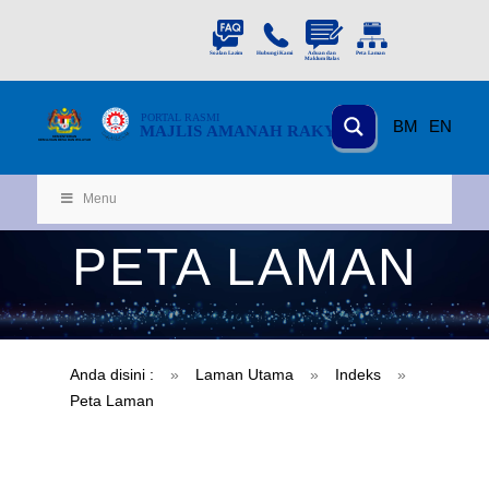
PORTAL
RASMI
BM
EN
MAJLIS AMANAH RAKYAT
KEMENTERIAN
KEMAJUAN DESA
D
AN WILA
YAH
Menu
PETA LAMAN
Anda disini :
»
Laman Utama
»
Indeks
»
Peta Laman